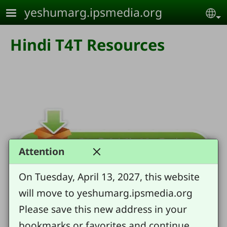
Skip to main content
yeshumarg.ipsmedia.org
Se
Hindi T4T Resources
Attention
On Tuesday, April 13, 2027, this website
will move to yeshumarg.ipsmedia.org
Please save this new address in your
bookmarks or favorites and continue