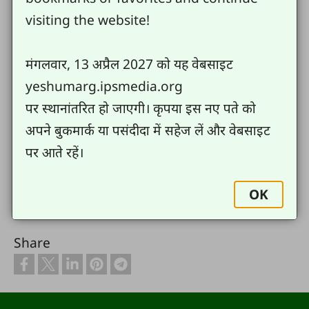
T4T Session हिंदी.pdf
(29 KB)
View
visiting the website!
T4T Postcards in Hindi
(859 KB)
View
T4T Oral Baby Lessons Cards in Hindi
(462
मंगलवार, 13 अप्रैल 2027 को यह वेबसाइट
KB)
View
yeshumarg.ipsmedia.org
T4T Oral Lessons Hindi Lessons 1-6
(1.54
पर स्थानांतरित हो जाएगी। कृपया इस नए पते को
MB)
View
अपने बुकमार्क या पसंदीदा में सहेज लें और वेबसाइट
पर आते रहें।
Send us your comments or questions
OK
Share
Footer