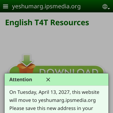
Skip to main content
yeshumarg.ipsmedia.org
Se
English T4T Resources
Attention
On Tuesday, April 13, 2027, this website
will move to yeshumarg.ipsmedia.org
Please save this new address in your