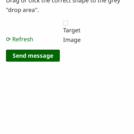
Drag or click the correct shape to the grey
"drop area".
⟳ Refresh