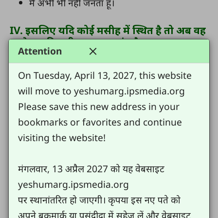
मैं अभी भी नहीं जनता हूँ।
IV. इसलिए यदि कोई मसीह में स्थित है तो अब वह
परमेश्वर की नयी _____ का अंग है। _________
Attention
जाती रही हैं। सब कुछ ______ हो गया है (2
कुरुन्थियों 5:17)
On Tuesday, April 13, 2027, this website
will move to yeshumarg.ipsmedia.org
बचाये गए बदल जायेंगे , क्या आपने दिए गए अनुभव में से
Please save this new address in your
किसी का अनुभव किया है ?
bookmarks or favorites and continue
अंदरुनी शांति
visiting the website!
पाप का बोध
मंगलवार, 13 अप्रैल 2027 को यह वेबसाइट
निरंतर परमेश्वर के प्रेम अनुभव करना
yeshumarg.ipsmedia.org
पर स्थानांतरित हो जाएगी। कृपया इस नए पते को
पवित्रशास्त्र पढ़ने की इच्छा
अपने बुकमार्क या पसंदीदा में सहेज लें और वेबसाइट