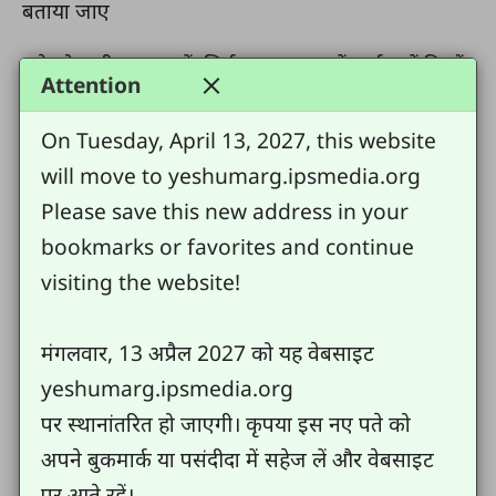
बताया जाए
इसे छोटा ही बनाए रखें: सिर्फ इतना मात्रा में पर्याप्त दें कि मैं
Attention
उसे समझ सके, उसे मान सके, और दूसरों तक पहुंचा सके।
On Tuesday, April 13, 2027, this website
will move to yeshumarg.ipsmedia.org
आगे देखें
Please save this new address in your
bookmarks or favorites and continue
6.पाठ/कहानी का अभ्यास करें
visiting the website!
कहानी अव्यास करने की बाद सवाल पुछे:
मंगलवार, 13 अप्रैल 2027 को यह वेबसाइट
i.आपको क्या पसंद आया और क्या पसंद लगा?
yeshumarg.ipsmedia.org
पर स्थानांतरित हो जाएगी। कृपया इस नए पते को
ii. अपने परमेश्वर के बारे में सीखा?
अपने बुकमार्क या पसंदीदा में सहेज लें और वेबसाइट
पर आते रहें।
iii.आपने लोगों के बारे में क्या सीखा?