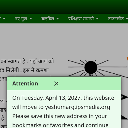
म
नए गुण
बाइबिल
प्रशिक्षण सामग्री
डाउनलोड
 का स्वागत है . यहाँ आप को
द मिलेगी . इस में क्रमशः
 साथ ही साथ नया गुण जो
Attention
On Tuesday, April 13, 2027, this website
य बढ़ने और दूसरे शिष्य को
will move to yeshumarg.ipsmedia.org
ाद रखिये येशु आप से प्यार
Please save this new address in your
ै . येशु आप के लिए मरा और
bookmarks or favorites and continue
म करता है और वह चाहता है कि